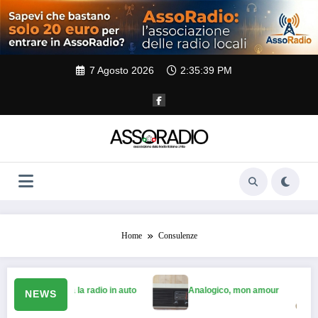
Vai
al
contenuto
7 Agosto 2026
2:35:39 PM
Home
Consulenze
L’UE salva la radio in auto
Analogico, mon amour
NEWS