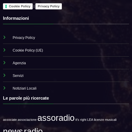
|
Cookie Policy
Privacy Policy
Informazioni
Privacy Policy
Cookie Policy (UE)
Agenzia
Servizi
Notiziari Locali
Le parole più ricercate
assoradio
associate
associazione
it's right
LEA
licenze musicali
news
radio