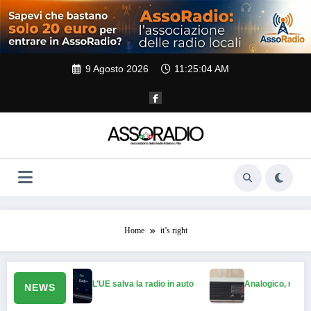
Vai
al
contenuto
9 Agosto 2026
11:25:05 AM
Home
it’s right
to”
L’UE salva la radio in auto
Analogico, mon amour
NEWS