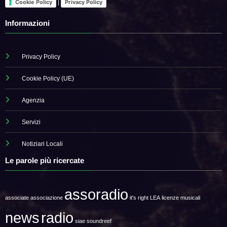
|
Cookie Policy
Privacy Policy
Informazioni
Privacy Policy
Cookie Policy (UE)
Agenzia
Servizi
Notiziari Locali
Le parole più ricercate
assoradio
associate
associazione
it's right
LEA
licenze musicali
news
radio
siae
soundreef