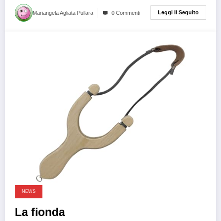
Leggi Il Seguito
Mariangela Agliata Pullara
0 Commenti
3 mesi fa
NEWS
La fionda