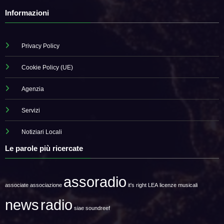
Informazioni
Privacy Policy
Cookie Policy (UE)
Agenzia
Servizi
Notiziari Locali
Le parole più ricercate
assoradio
associate
associazione
it's right
LEA
licenze musicali
news
radio
siae
soundreef