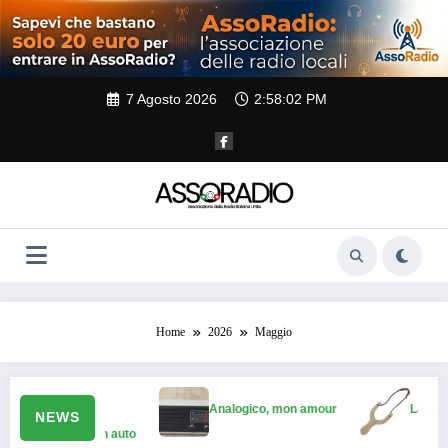
Vai
al
contenuto
7 Agosto 2026
2:58:02 PM
Home
2026
Maggio
Analogico, mon amour
La fionda
NEWS
 radio in auto