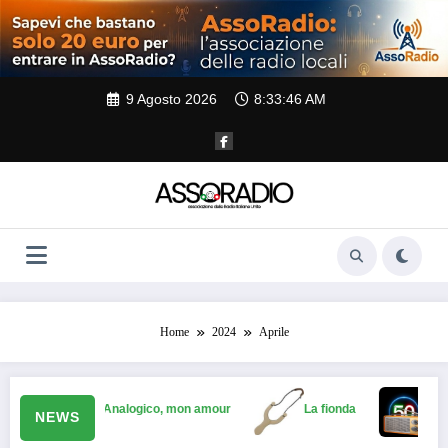
Vai
al
contenuto
9 Agosto 2026
8:33:46 AM
Home
2024
Aprile
Analogico, mon amour
La fionda
50 anni di 
NEWS