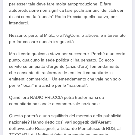
per esser tale deve fare molta autoproduzione. E fare
autoproduzione non significa fare pochi annunci dei titoli dei
dischi come fa “questa” Radio Freccia, quella nuova, per
intenderci.
Nessuno, però, al MiSE, o all’AgCom, o altrove, è intervenuto
per far cessare questa irregolarità.
Ma di certo qualcosa stava per succedere. Perchè a un certo
punto, qualcuno in sede politica ci ha pensato. Ed ecco
servito su un piatto d’argento (anzi: d’oro) l’emendamento
che consente di trasformare le emittenti comunitarie in
emittenti commerciali. Un emendamento che vale non solo
per le “locali” ma anche per le “nazionali”.
Quindi ora RADIO FRECCIA potrà trasformarsi da
comunitaria nazionale a commerciale nazionale.
Questo porterà a uno squilibrio del mercato della pubblicità
nazionale? Hanno detto così vari soggetti: dall’Aeranti
dell’avvocato Rossignoli, a Eduardo Montefusco di RDS, al
TGCOM24 di Mediaset (che è presente nel mercato