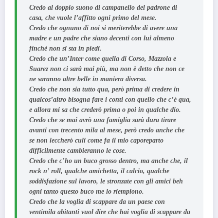
Credo al doppio suono di campanello del padrone di
casa, che vuole l’affitto ogni primo del mese.
Credo che ognuno di noi si meriterebbe di avere una
madre e un padre che siano decenti con lui almeno
finché non si sta in piedi.
Credo che un’Inter come quella di Corso, Mazzola e
Suarez non ci sarà mai più, ma non è detto che non ce
ne saranno altre belle in maniera diversa.
Credo che non sia tutto qua, però prima di credere in
qualcos’altro bisogna fare i conti con quello che c’è qua,
e allora mi sa che crederò prima o poi in qualche dio.
Credo che se mai avrò una famiglia sarà dura tirare
avanti con trecento mila al mese, però credo anche che
se non leccherò culi come fa il mio caporeparto
difficilmente cambieranno le cose.
Credo che c’ho un buco grosso dentro, ma anche che, il
rock n’ roll, qualche amichetta, il calcio, qualche
soddisfazione sul lavoro, le stronzate con gli amici beh
ogni tanto questo buco me lo riempiono.
Credo che la voglia di scappare da un paese con
ventimila abitanti vuol dire che hai voglia di scappare da