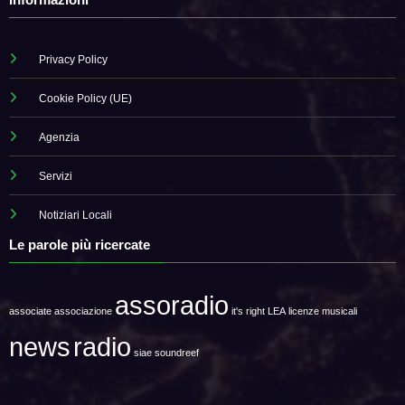
Privacy Policy
Cookie Policy (UE)
Agenzia
Servizi
Notiziari Locali
Le parole più ricercate
assoradio
associate
associazione
it's right
LEA
licenze musicali
news
radio
siae
soundreef