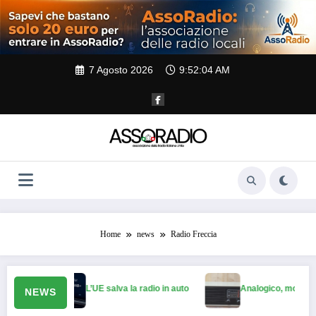
Vai
al
contenuto
7 Agosto 2026
9:52:05 AM
Home
news
Radio Freccia
L’UE salva la radio in auto
Analogico, mon amour
NEWS